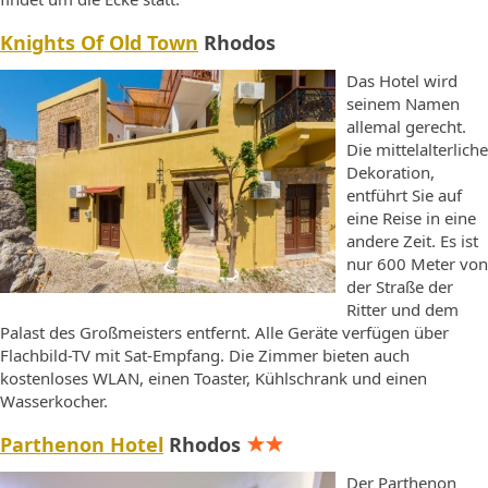
Knights Of Old Town
Rhodos
Das Hotel wird
seinem Namen
allemal gerecht.
Die mittelalterliche
Dekoration,
entführt Sie auf
eine Reise in eine
andere Zeit. Es ist
nur 600 Meter von
der Straße der
Ritter und dem
Palast des Großmeisters entfernt. Alle Geräte verfügen über
Flachbild-TV mit Sat-Empfang. Die Zimmer bieten auch
kostenloses WLAN, einen Toaster, Kühlschrank und einen
Wasserkocher.
Parthenon Hotel
Rhodos
Der Parthenon