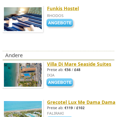
Funkis Hostel
RHODOS
Andere
Villa Di Mare Seaside Suites
Preise ab:
€56
/
£48
IXIA
Grecotel Lux Me Dama Dama
Preise ab:
€119
/
£102
FALIRAKI