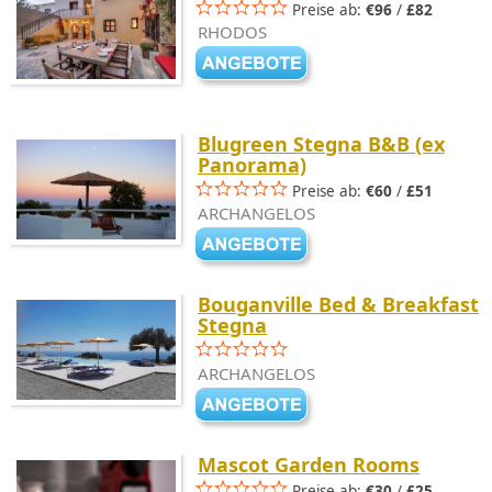
Preise ab:
€96
/
£82
RHODOS
Blugreen Stegna B&B (ex
Panorama)
Preise ab:
€60
/
£51
ARCHANGELOS
Bouganville Bed & Breakfast
Stegna
ARCHANGELOS
Mascot Garden Rooms
Preise ab:
€30
/
£25