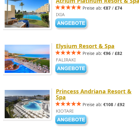
Atrium Platinum Resort & Sp
Preise ab:
€87
/
£74
IXIA
Elysium Resort & Spa
Preise ab:
€96
/
£82
FALIRAKI
Princess Andriana Resort &
Spa
Preise ab:
€108
/
£92
KIOTARI