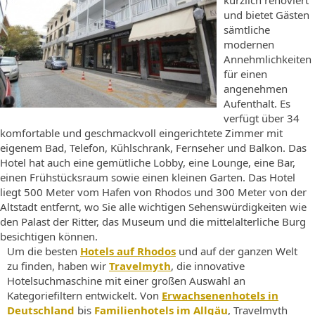
kürzlich renoviert
und bietet Gästen
sämtliche
modernen
Annehmlichkeiten
für einen
angenehmen
Aufenthalt. Es
verfügt über 34
komfortable und geschmackvoll eingerichtete Zimmer mit
eigenem Bad, Telefon, Kühlschrank, Fernseher und Balkon. Das
Hotel hat auch eine gemütliche Lobby, eine Lounge, eine Bar,
einen Frühstücksraum sowie einen kleinen Garten. Das Hotel
liegt 500 Meter vom Hafen von Rhodos und 300 Meter von der
Altstadt entfernt, wo Sie alle wichtigen Sehenswürdigkeiten wie
den Palast der Ritter, das Museum und die mittelalterliche Burg
besichtigen können.
Um die besten
Hotels auf Rhodos
und auf der ganzen Welt
zu finden, haben wir
Travelmyth
, die innovative
Hotelsuchmaschine mit einer großen Auswahl an
Kategoriefiltern entwickelt. Von
Erwachsenenhotels in
Deutschland
bis
Familienhotels im Allgäu
, Travelmyth