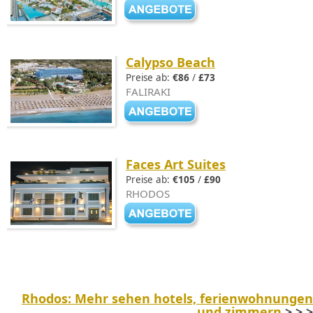
Calypso Beach
Preise ab:
€86
/
£73
FALIRAKI
Faces Art Suites
Preise ab:
€105
/
£90
RHODOS
Rhodos: Mehr sehen hotels, ferienwohnungen
und zimmern
> > >